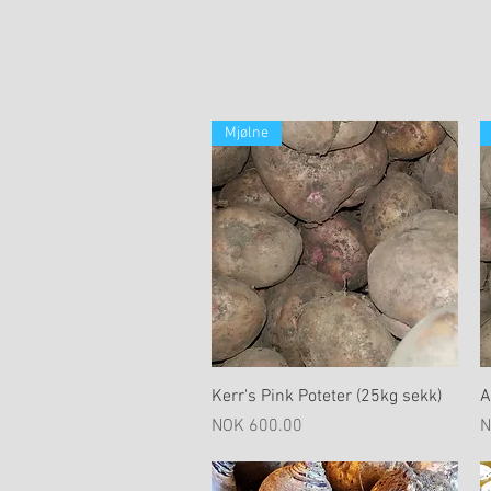
Mjølne
Hurtigvisning
Kerr's Pink Poteter (25kg sekk)
A
Pris
P
NOK 600.00
N