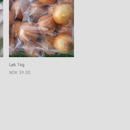
Hurtigvisning
Løk 1kg
Pris
NOK 39.00