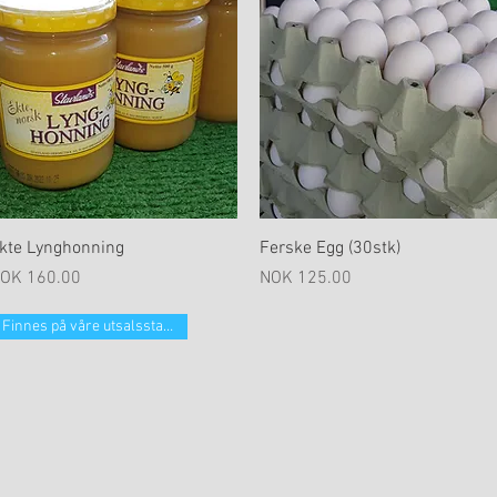
Hurtigvisning
Hurtigvisning
kte Lynghonning
Ferske Egg (30stk)
ris
Pris
OK 160.00
NOK 125.00
Finnes på våre utsalsstader