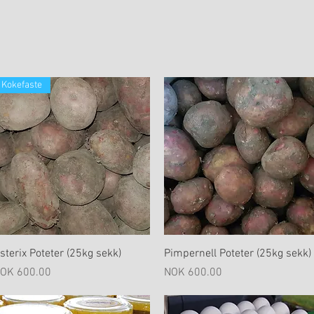
Kokefaste
Hurtigvisning
Hurtigvisning
sterix Poteter (25kg sekk)
Pimpernell Poteter (25kg sekk)
ris
Pris
OK 600.00
NOK 600.00