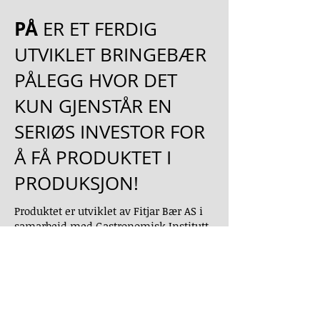
PÅ
ER ET FERDIG
UTVIKLET BRINGEBÆR
PÅLEGG HVOR DET
KUN GJENSTÅR EN
SERIØS INVESTOR FOR
Å FÅ PRODUKTET I
PRODUKSJON!
Produktet er utviklet av Fitjar Bær AS i
samarbeid med Gastronomisk Institutt.
Ved interesse for produktet ta kontakt
med Bærpålegg AS som består av
hovedpersonene bak prosjektet og i dag
eier alle rettighetene til produktet.