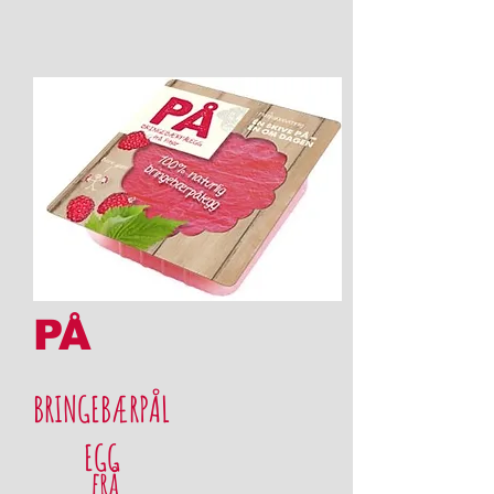
PÅ
BRINGEBÆRPÅL
EGG
frå